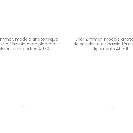
 Zimmer, modèle anatomique
Erler Zimmer, modèle ana
ssin féminin avec plancher
de squelette du bassin fémi
lvien, en 5 parties 4070
ligaments 4070L