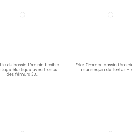
tte du bassin féminin flexible
Erler Zimmer, bassin fémin
tage élastique avec troncs
mannequin de fœtus – 
des fémurs 3B...