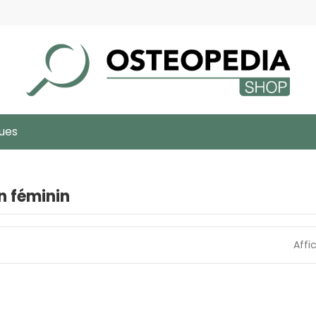
ques
n féminin
Affi