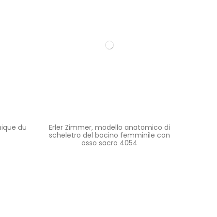
mique du
Erler Zimmer, modello anatomico di
scheletro del bacino femminile con
osso sacro 4054