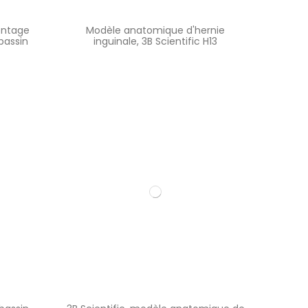
ontage
Modèle anatomique d'hernie
bassin
inguinale, 3B Scientific H13