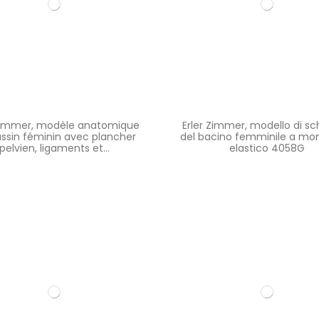
 Zimmer, modèle anatomique
Erler Zimmer, modello di sc
ssin féminin avec plancher
del bacino femminile a mo
pelvien, ligaments et...
elastico 4058G