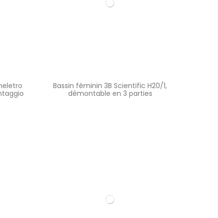
heletro
Bassin féminin 3B Scientific H20/1,
ntaggio
démontable en 3 parties