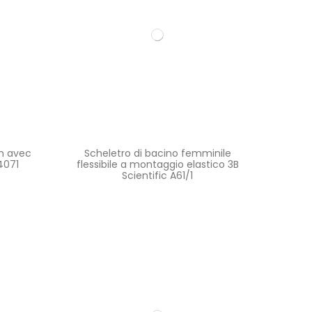
in avec
Scheletro di bacino femminile
4071
flessibile a montaggio elastico 3B
Scientific A61/1