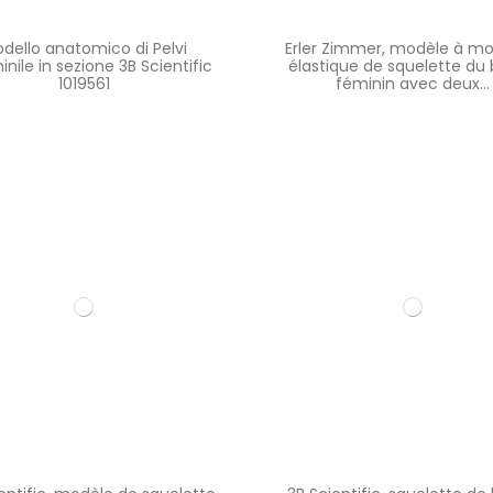
dello anatomico di Pelvi
Erler Zimmer, modèle à m
nile in sezione 3B Scientific
élastique de squelette du 
1019561
féminin avec deux...