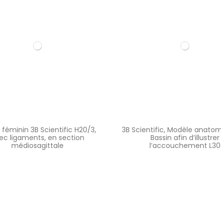
 féminin 3B Scientific H20/3,
3B Scientific, Modèle anato
ec ligaments, en section
Bassin afin d’illustrer
médiosagittale
l’accouchement L30