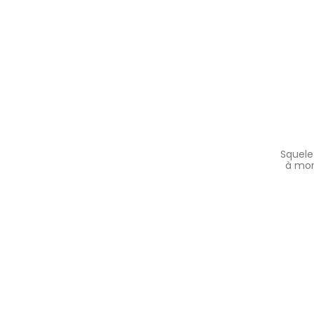
Squele
à mon