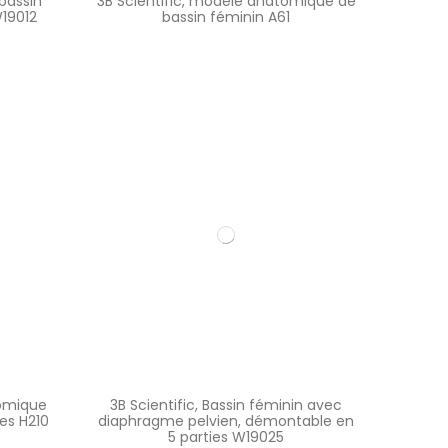
 bassin
3B Scientific, modèle anatomique de
19012
bassin féminin A61
tomique
3B Scientific, Bassin féminin avec
ies H210
diaphragme pelvien, démontable en
5 parties W19025