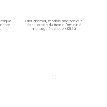
tomique
Erler Zimmer, modèle anatomique
ancher
de squelette du bassin féminin à
.
montage élastique 4054G