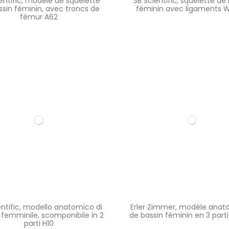
entific, modèle de squelette
3B Scientific, squelette de
ssin féminin, avec troncs de
féminin avec ligaments W
fémur A62
entific, modello anatomico di
Erler Zimmer, modèle ana
 femminile, scomponibile in 2
de bassin féminin en 3 part
parti H10