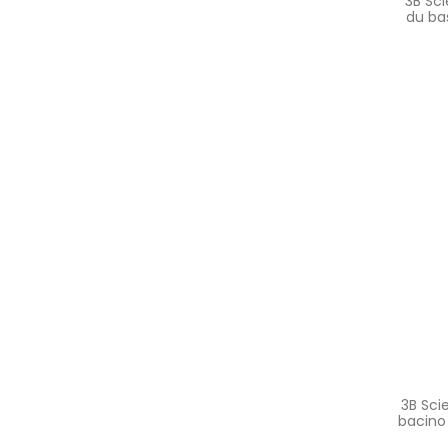
3B Sci
du ba
3B Sci
bacino